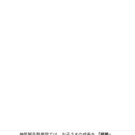
ルモン分泌を目指す！
✔
のび太郎 & オリジナルジュニアプロテインで成
長に必要な栄養素を補給！
➡ 安心・安全な成長サポート食品で、手間を削
減！
✔
エコーでの骨端線観察で「成長の伸びしろ」を
チェック！
➡ 個別のアドバイスで最適なサポートを提案！
「成長のチャンスを逃したくない！」そんな方
へ
お子さまの身長が伸びる今こそ、
適切なトレーニ
ングと栄養サポート
が必要です！
「のびトレ」について詳しく知りたい方は →
の
びトレ体験はこちら
神尾鍼灸整骨院では、お子さまの成長を
「根拠」